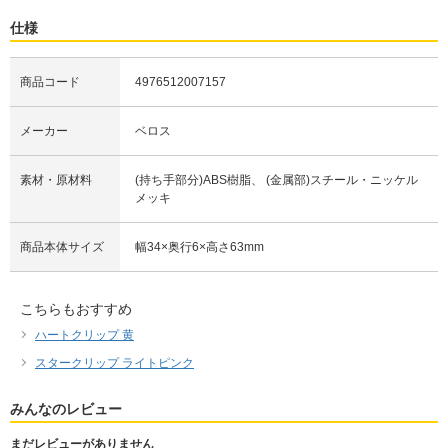
仕様
商品コード
4976512007157
メーカー
ベロス
素材・原材料
(持ち手部分)ABS樹脂、 (金属部)スチール・ニッケル
メッキ
商品本体サイズ
幅34×奥行6×高さ63mm
こちらもおすすめ
ハートクリップ 黄
スタークリップ ライトピンク
みんなのレビュー
まだレビューがありません