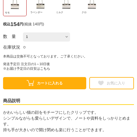
ラベンダー
ミルク
クロ
モモ
154
税込
円
(
税抜 140円
)
数 量
○
在庫状況
本商品は交換不可となっております。ご了承ください。
発送予定日 注文日の1～10日後
※お届け予定日の目安は
こちら
カートに入れる
お気に入り
商品説明
かわいらしい猫の顔をモチーフにしたクリップです。
シンプルながらも愛らしいデザインで、ノートや資料をしっかりとめま
す。
持ち手が大きいので開け閉めも楽に行うことができます。