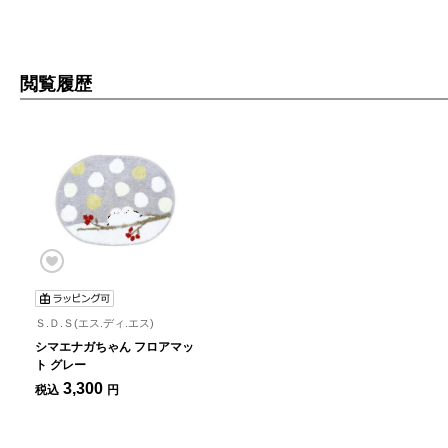
閲覧履歴
Ｓ.Ｄ.Ｓ(エス.ディ.エス)
シマエナガちゃん フロアマッ
ト グレー
3,300
税込
円