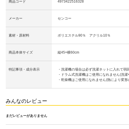
商品コード
4973422516328
メーカー
センコー
素材・原材料
ポリエステル90％ アクリル10％
商品本体サイズ
縦45×横60cm
特記事項・成分表示
・洗濯機の場合は必ず洗濯ネットに入れて弱
・ドラム式洗濯機はご使用になれません(洗濯
・乾燥機はご使用になれません(熱により変形
みんなのレビュー
まだレビューがありません