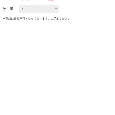
数 量
本商品は返品不可となっております。ご了承ください。
本商品はキャンセル不可となっております。ご了承ください。
本商品は交換不可となっております。ご了承ください。
発送予定日 注文日の1～10日後
※お届け予定日の目安は
こちら
カートに入れる
お気に入り
シェアする
ホーム
HIGH SUMMER・季節の特集・おすすめ特集
ロフトネットストアのお買い得品
ステーショナリーのお買い得品
マスキングテープ・シール・スタンプ
氷印スタンプ 小サイズ オハナ