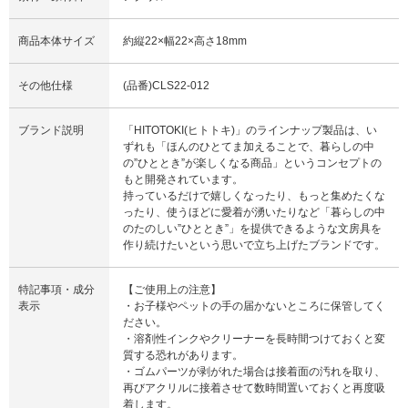
商品本体サイズ
約縦22×幅22×高さ18mm
その他仕様
(品番)CLS22-012
ブランド説明
「HITOTOKI(ヒトトキ)」のラインナップ製品は、い
ずれも「ほんのひとてま加えることで、暮らしの中
の”ひととき”が楽しくなる商品」というコンセプトの
もと開発されています。
持っているだけで嬉しくなったり、もっと集めたくな
ったり、使うほどに愛着が湧いたりなど「暮らしの中
のたのしい”ひととき”」を提供できるような文房具を
作り続けたいという思いで立ち上げたブランドです。
特記事項・成分
【ご使用上の注意】
表示
・お子様やペットの手の届かないところに保管してく
ださい。
・溶剤性インクやクリーナーを長時間つけておくと変
質する恐れがあります。
・ゴムパーツが剥がれた場合は接着面の汚れを取り、
再びアクリルに接着させて数時間置いておくと再度吸
着します。