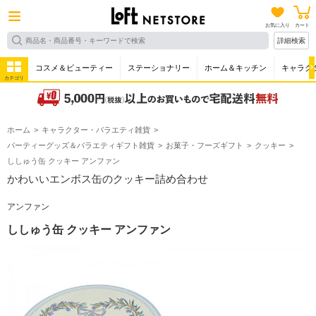
お気に入り
カート
詳細検索
コスメ＆ビューティー
ステーショナリー
ホーム＆キッチン
キャラク
カテゴリ
ホーム
キャラクター・バラエティ雑貨
パーティーグッズ＆バラエティギフト雑貨
お菓子・フーズギフト
クッキー
ししゅう缶 クッキー アンファン
かわいいエンボス缶のクッキー詰め合わせ
アンファン
ししゅう缶 クッキー アンファン