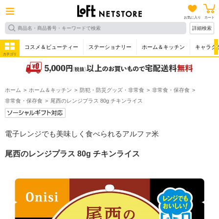
お気に入り
カート
詳細検索
コスメ＆ビューティー
ステーショナリー
ホーム＆キッチン
キャラク
カテゴリ
ホーム
ホーム＆キッチン
防犯・防災グッズ・非常食
非常食・保存食
非常食・保存食
尾西のレンジプラス 80g チキンライス
電子レンジでも美味しく食べられるアルファ米
尾西のレンジプラス 80g チキンライス