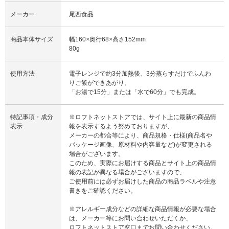
メーカー
尾西食品
商品本体サイズ
幅160×奥行68×高さ152mm
80g
使用方法
電子レンジで約3分加熱後、3分蒸らすだけでふんわ
りご飯ができあがり。
「お湯で15分」または「水で60分」でも完成。
特記事項・成分
※ロフトネットストアでは、サイト上に最新の商品情
表示
報を表示するよう努めておりますが、
メーカーの都合等により、商品規格・仕様(商品名や
パッケージ画像、原材料や内容量など)が変更される
場合がございます。
このため、実際にお届けする商品とサイト上の商品情
報の表記が異なる場合がございますので、
ご使用前には必ずお届けした商品の商品ラベルや注意
書きをご確認ください。
※アレルギー成分などの詳細な商品情報が必要な場合
は、メーカー等にお問い合わせいただくか、
ロフトネットストア窓口までお問い合わせください。