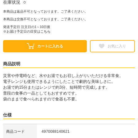
○
在庫状況
本商品は返品不可となっております。ご了承ください。
本商品は交換不可となっております。ご了承ください。
発送予定日 注文日の1～10日後
※お届け予定日の目安は
こちら
カートに入れる
お気に入り
商品説明
災害や停電時など、水やお湯でもお召し上がりいただける非常食。
電子レンジも使用できるようにしたことで劇的な美味しさに。
お湯で約15分またはレンジで約3分、短時間で完成します。
普段の食事の一品としてもおすすめです。
袋のままで食べられますので食器も不要。
仕様
商品コード
4970088140621