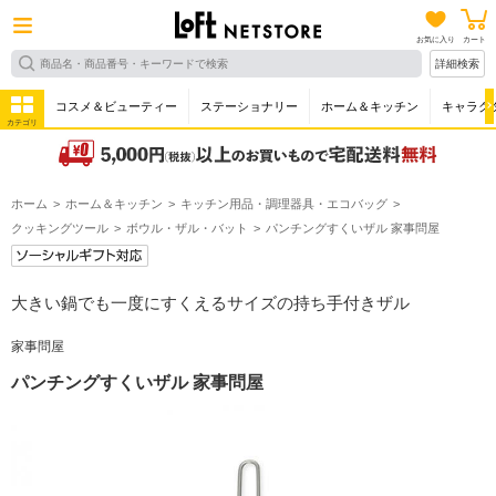
お気に入り
カート
詳細検索
コスメ＆ビューティー
ステーショナリー
ホーム＆キッチン
キャラク
カテゴリ
ホーム
ホーム＆キッチン
キッチン用品・調理器具・エコバッグ
クッキングツール
ボウル・ザル・バット
パンチングすくいザル 家事問屋
大きい鍋でも一度にすくえるサイズの持ち手付きザル
家事問屋
パンチングすくいザル 家事問屋