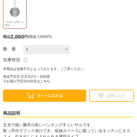
パンチングすくい
ザル
2,860
税込
円
(
税抜 2,600円
)
数 量
△
在庫状況
本商品は交換不可となっております。ご了承ください。
発送予定日 注文日の1～10日後
※お届け予定日の目安は
こちら
カートに入れる
お気に入り
商品説明
丈夫で使い勝手の良いパンチングすくいザルです。
取っ手付でフック掛けでき、収納スペースに困っているキッチンにオス
スメ。引き出しにも入れられる薄型タイプ。