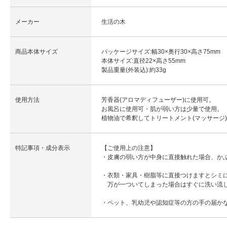
メーカー
生活の木
商品本体サイズ
パッケージサイズ:幅30×奥行30×高さ75mm
本体サイズ:直径22×高さ55mm
製品重量(外装込):約33g
使用方法
芳香器(アロマディフューザー)に使用可。
お風呂に使用可・肌が弱い方は少量で使用。
植物油で希釈してトリートメント(マッサージ
特記事項・成分表示
【ご使用上の注意】
・皮膚の弱い方が中身に直接触れた場合、か
・衣類・家具・樹脂等に直接つけますとシミ
万が一ついてしまった場合はすぐに洗い流
・ペット、乳幼児や認知症等の方の手の届か