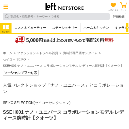
お気に入り
カート
詳細検索
コスメ＆ビューティー
ステーショナリー
ホーム＆キッチン
キャラク
カテゴリ
ホーム
ファッション＆トラベル雑貨
腕時計専門店オンタイム
セイコー SEIKO
SSEH001 ナノ・ユニバース コラボレーションモデル レディース腕時計【クオーツ】
人気セレクトショップ「ナノ・ユニバース」とコラボレーショ
ン
SEIKO SELECTION(セイコーセレクション)
SSEH001 ナノ・ユニバース コラボレーションモデル レデ
ィース腕時計【クオーツ】