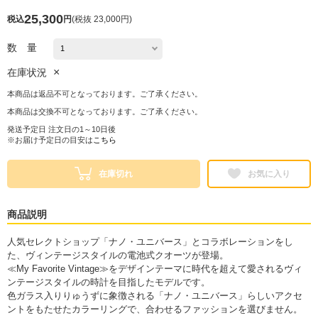
25,300
税込
円
(
税抜 23,000円
)
数 量
×
在庫状況
本商品は返品不可となっております。ご了承ください。
本商品は交換不可となっております。ご了承ください。
発送予定日 注文日の1～10日後
※お届け予定日の目安は
こちら
在庫切れ
お気に入り
商品説明
人気セレクトショップ「ナノ・ユニバース」とコラボレーションをし
た、ヴィンテージスタイルの電池式クオーツが登場。
≪My Favorite Vintage≫をデザインテーマに時代を超えて愛されるヴィ
ンテージスタイルの時計を目指したモデルです。
色ガラス入りりゅうずに象徴される「ナノ・ユニバース」らしいアクセ
ントをもたせたカラーリングで、合わせるファッションを選びません。