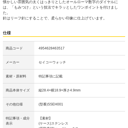
懐かしい雰囲気の太くはっきりとしたオールローマ数字のダイヤルに
は、「もみつけ」という技法でキラッとしたワンポイントを付けまし
た。
針はリーフ針にすることで、柔らかい印象に仕上げています。
仕様
商品コード
4954628463517
メーカー
セイコーウォッチ
素材・原材料
特記事項に記載
商品本体サイズ
縦28.4×横18.9×厚さ4.9mm
その他仕様
(型番)SSEH001
特記事項・成分
【素材】
表示
(ケース)ステンレス