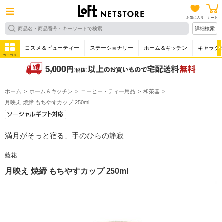
お気に入り
カート
詳細検索
コスメ＆ビューティー
ステーショナリー
ホーム＆キッチン
キャラク
カテゴリ
ホーム
ホーム＆キッチン
コーヒー・ティー用品
和茶器
月映え 焼締 もちやすカップ 250ml
満月がそっと宿る、手のひらの静寂
藍花
月映え 焼締 もちやすカップ 250ml