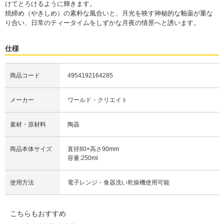
けてとろけるように輝きます。
焼締め（やきしめ）の素朴な風合いと、月光を映す神秘的な釉薬が重な
り合い、日常のティータイムをしずかな月夜の情景へと誘います。
仕様
商品コード
4954192164285
メーカー
ワールド・クリエイト
素材・原材料
陶器
商品本体サイズ
直径80×高さ90mm
容量:250ml
使用方法
電子レンジ・食器洗い乾燥機使用可能
こちらもおすすめ