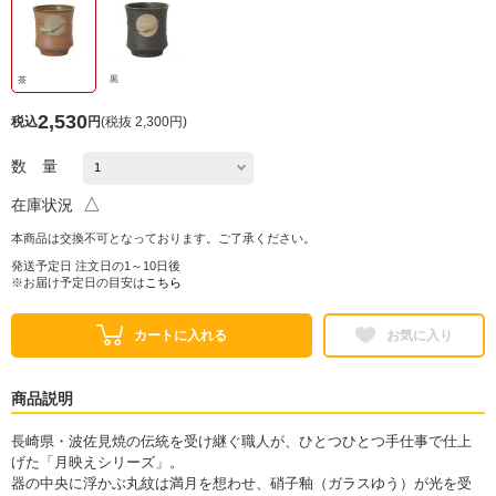
黒
茶
2,530
税込
円
(
税抜 2,300円
)
数 量
△
在庫状況
本商品は交換不可となっております。ご了承ください。
発送予定日 注文日の1～10日後
※お届け予定日の目安は
こちら
カートに入れる
お気に入り
商品説明
長崎県・波佐見焼の伝統を受け継ぐ職人が、ひとつひとつ手仕事で仕上
げた「月映えシリーズ」。
器の中央に浮かぶ丸紋は満月を想わせ、硝子釉（ガラスゆう）が光を受