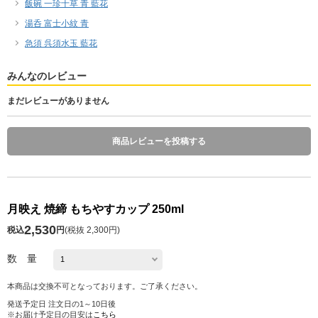
飯碗 一珍十草 青 藍花
湯呑 富士小紋 青
急須 呉須水玉 藍花
みんなのレビュー
まだレビューがありません
商品レビューを投稿する
月映え 焼締 もちやすカップ 250ml
2,530
税込
円
(
税抜 2,300円
)
数 量
本商品は交換不可となっております。ご了承ください。
発送予定日 注文日の1～10日後
※お届け予定日の目安は
こちら