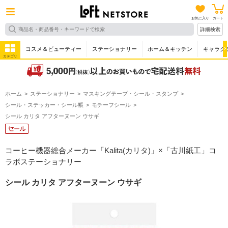
お気に入り
カート
詳細検索
コスメ＆ビューティー
ステーショナリー
ホーム＆キッチン
キャラク
カテゴリ
ホーム
ステーショナリー
マスキングテープ・シール・スタンプ
シール・ステッカー・シール帳
モチーフシール
シール カリタ アフターヌーン ウサギ
コーヒー機器総合メーカー「Kalita(カリタ)」×「古川紙工」コ
ラボステーショナリー
シール カリタ アフターヌーン ウサギ