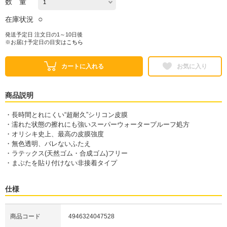
数 量
○
在庫状況
発送予定日 注文日の1～10日後
※お届け予定日の目安は
こちら
カートに入れる
お気に入り
商品説明
・長時間とれにくい“超耐久”シリコン皮膜
・濡れた状態の擦れにも強いスーパーウォータープルーフ処方
・オリシキ史上、最高の皮膜強度
・無色透明、バレないふたえ
・ラテックス(天然ゴム・合成ゴム)フリー
・まぶたを貼り付けない非接着タイプ
仕様
商品コード
4946324047528