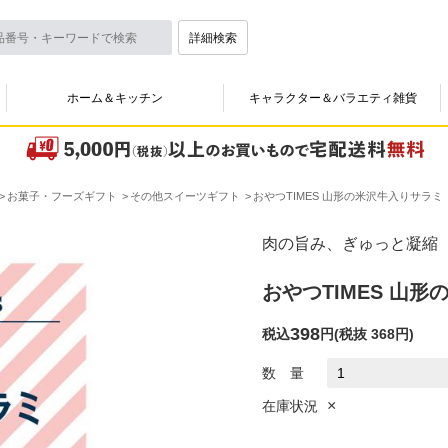
詳細検索
ホーム＆キッチン
キャラクター＆バラエティ雑貨
お菓子・フーズギフト
その他スイーツギフト
おやつTIMES 山形の米沢牛入りサラミ
肉の旨み、ぎゅっと凝縮
おやつTIMES 山
398
税込
円
(
税抜 368円
)
数 量
×
在庫状況