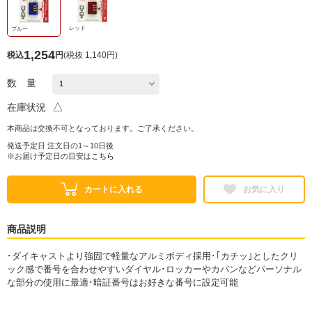
レッド
ブルー
1,254
税込
円
(
税抜 1,140円
)
数 量
△
在庫状況
本商品は交換不可となっております。ご了承ください。
発送予定日 注文日の1～10日後
※お届け予定日の目安は
こちら
カートに入れる
お気に入り
商品説明
･ダイキャストより強固で軽量なアルミボディ採用･｢カチッ｣としたクリ
ック感で番号を合わせやすいダイヤル･ロッカーやカバンなどパーソナル
な部分の使用に最適･暗証番号はお好きな番号に設定可能