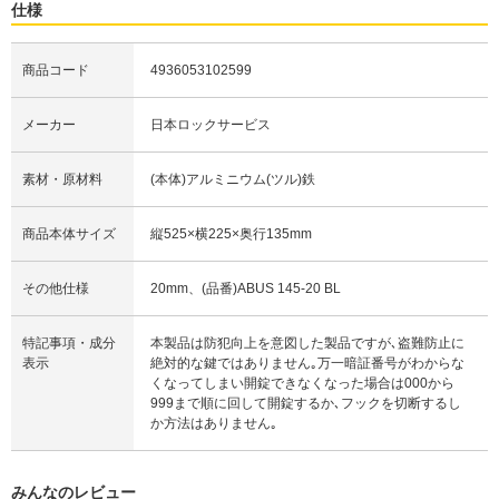
仕様
商品コード
4936053102599
メーカー
日本ロックサービス
素材・原材料
(本体)アルミニウム(ツル)鉄
商品本体サイズ
縦525×横225×奥行135mm
その他仕様
20mm、(品番)ABUS 145-20 BL
特記事項・成分
本製品は防犯向上を意図した製品ですが､盗難防止に
表示
絶対的な鍵ではありません｡万一暗証番号がわからな
くなってしまい開錠できなくなった場合は000から
999まで順に回して開錠するか､フックを切断するし
か方法はありません｡
みんなのレビュー