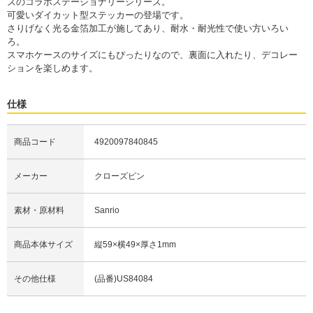
ズのコラボステーショナリーシリーズ。
可愛いダイカット型ステッカーの登場です。
さりげなく光る金箔加工が施してあり、耐水・耐光性で使い方いろい
ろ。
スマホケースのサイズにもぴったりなので、裏面に入れたり、デコレー
ションを楽しめます。
仕様
商品コード
4920097840845
メーカー
クローズピン
素材・原材料
Sanrio
商品本体サイズ
縦59×横49×厚さ1mm
その他仕様
(品番)US84084