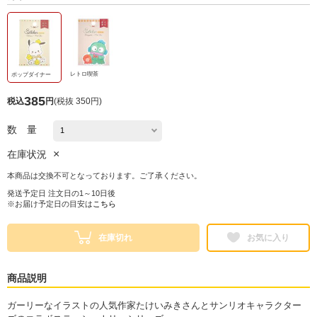
レトロ喫茶
ポップダイナー
385
税込
円
(
税抜 350円
)
数 量
×
在庫状況
本商品は交換不可となっております。ご了承ください。
発送予定日 注文日の1～10日後
※お届け予定日の目安は
こちら
在庫切れ
お気に入り
商品説明
ガーリーなイラストの人気作家たけいみきさんとサンリオキャラクター