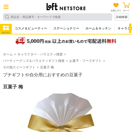
お気に入り
カート
詳細検索
コスメ＆ビューティー
ステーショナリー
ホーム＆キッチン
キャラク
カテゴリ
ホーム
キャラクター・バラエティ雑貨
パーティーグッズ＆バラエティギフト雑貨
お菓子・フーズギフト
その他スイーツギフト
豆菓子 梅
プチギフトや自分用におすすめの豆菓子
豆菓子 梅