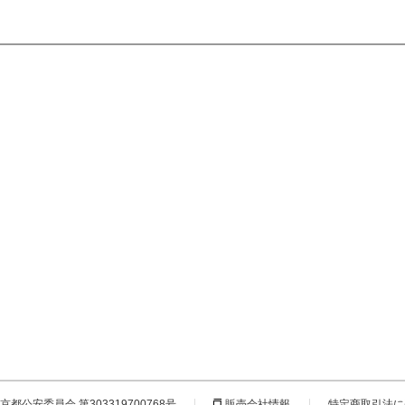
都公安委員会 第303319700768号
販売会社情報
特定商取引法に