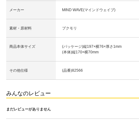
メーカー
MIND WAVE(マインドウェイブ)
素材・原材料
プクモリ
商品本体サイズ
(パッケージ)縦197×横76×厚さ1mm
(本体)縦170×横70mm
その他仕様
(品番)82566
みんなのレビュー
まだレビューがありません