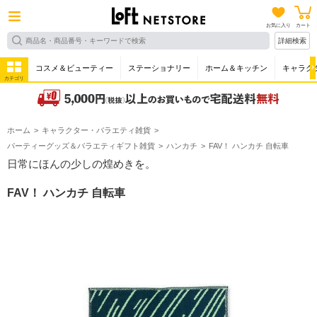
お気に入り
カート
詳細検索
コスメ＆ビューティー
ステーショナリー
ホーム＆キッチン
キャラク
カテゴリ
ホーム
キャラクター・バラエティ雑貨
パーティーグッズ＆バラエティギフト雑貨
ハンカチ
FAV！ ハンカチ 自転車
日常にほんの少しの煌めきを。
FAV！ ハンカチ 自転車