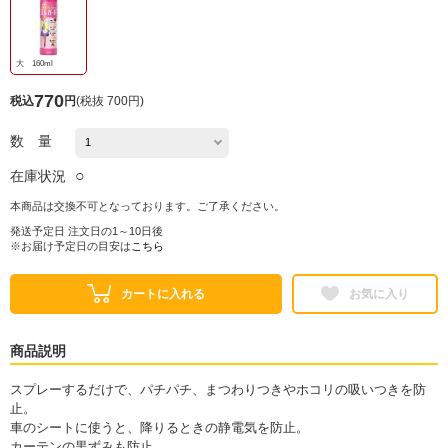
大 160ml
770
税込
円
(
税抜 700円
)
数 量
○
在庫状況
本商品は交換不可となっております。ご了承ください。
発送予定日 注文日の1～10日後
※お届け予定日の目安は
こちら
カートに入れる
お気に入り
商品説明
スプレーするだけで、パチパチ、まつわりつきやホコリの吸いつきを防
止。
車のシートに使うと、降りるときの静電気を防止。
カーテンの黒ずみも防止。