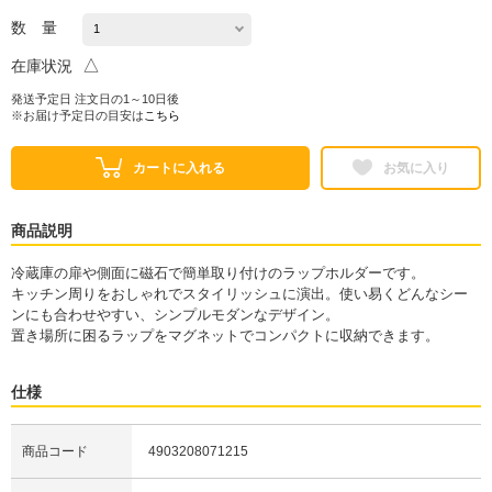
数 量
△
在庫状況
発送予定日 注文日の1～10日後
※お届け予定日の目安は
こちら
カートに入れる
お気に入り
商品説明
冷蔵庫の扉や側面に磁石で簡単取り付けのラップホルダーです。
キッチン周りをおしゃれでスタイリッシュに演出。使い易くどんなシー
ンにも合わせやすい、シンプルモダンなデザイン。
置き場所に困るラップをマグネットでコンパクトに収納できます。
仕様
商品コード
4903208071215