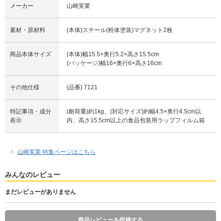
メーカー
山崎実業
素材・原材料
(本体)スチール(粉体塗装)マグネット2枚
商品本体サイズ
(本体)幅15.5×奥行5.2×高さ15.5cm
(パッケージ)幅16×奥行6×高さ16cm
その他仕様
(品番) 7121
特記事項・成分
(耐荷重)約1kg、(対応サイズ)約幅4.5×奥行4.5cm以
表示
内、高さ15.5cm以上の食品包装用ラップフィルム箱
山崎実業 特集ページはこちら
みんなのレビュー
まだレビューがありません
商品レビューを投稿する