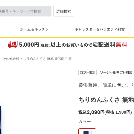
詳細検索
ホーム＆キッチン
キャラクター＆バラエティ雑貨
・その他金封
ちりめんふくさ 無地 慶弔両用 青
慶弔兼用。簡単に包むこ
ちりめんふくさ 無地
2,090
税込
円
(
税抜 1,900円
)
カラー