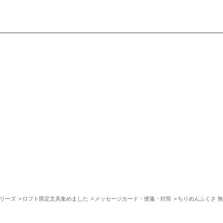
シリーズ
ロフト限定文具集めました
メッセージカード・便箋・封筒
ちりめんふくさ 無