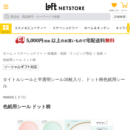
お気に入り
カート
詳細検索
コスメ＆ビューティー
ステーショナリー
ホーム＆キッチン
キャラク
カテゴリ
ホーム
ステーショナリー
祝儀袋・色紙・ラッピング用品
色紙
色紙用シール ドット柄
タイトルシールと半透明シール16枚入り。ドット柄色紙用シー
ル
midori(ミドリ)
色紙用シール ドット柄