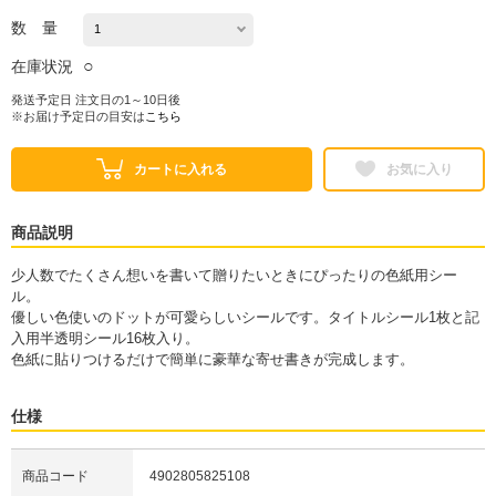
数 量
○
在庫状況
発送予定日 注文日の1～10日後
※お届け予定日の目安は
こちら
カートに入れる
お気に入り
商品説明
少人数でたくさん想いを書いて贈りたいときにぴったりの色紙用シー
ル。
優しい色使いのドットが可愛らしいシールです。タイトルシール1枚と記
入用半透明シール16枚入り。
色紙に貼りつけるだけで簡単に豪華な寄せ書きが完成します。
仕様
商品コード
4902805825108