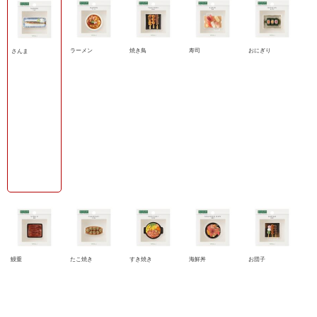
ラーメン
焼き鳥
寿司
おにぎり
さんま
鰻重
たこ焼き
すき焼き
海鮮丼
お団子