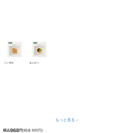
たい焼き
あんみつ
もっと見る
968
税込
円
(
税抜 880円
)