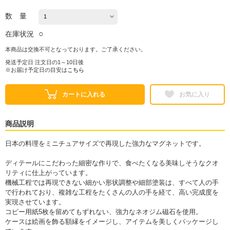
数 量
○
在庫状況
本商品は交換不可となっております。ご了承ください。
発送予定日 注文日の1～10日後
※お届け予定日の目安は
こちら
カートに入れる
お気に入り
商品説明
日本の料理をミニチュアサイズで再現した強力なマグネットです。
ディテールにこだわった細密な作りで、食べたくなる美味しそうなクオ
リティに仕上がっています。
機械工程では再現できない細かい形状調整や細部塗装は、すべて人の手
で行われており、複雑な工程をたくさんの人の手を経て、高い完成度を
実現させています。
コピー用紙5枚を留めてもずれない、強力なネオジム磁石を使用。
ケースは絵画を飾る額縁をイメージし、アイテムを美しくパッケージし