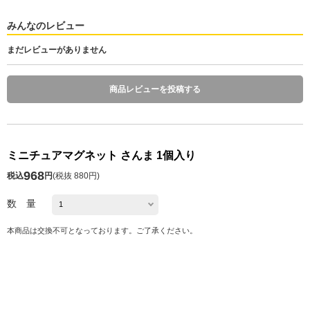
みんなのレビュー
まだレビューがありません
商品レビューを投稿する
ミニチュアマグネット さんま 1個入り
968
税込
円
(
税抜 880円
)
数 量
本商品は交換不可となっております。ご了承ください。
発送予定日 注文日の1～10日後
※お届け予定日の目安は
こちら
カートに入れる
お気に入り