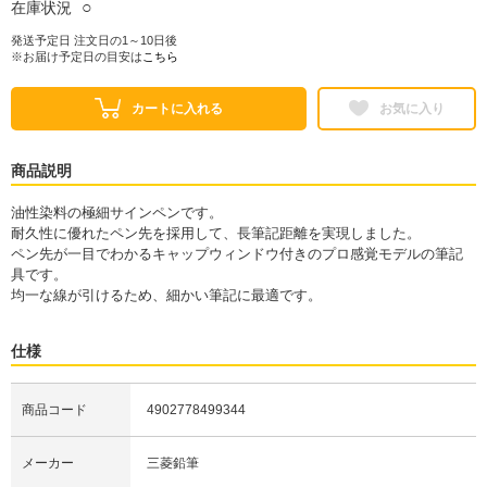
○
在庫状況
発送予定日 注文日の1～10日後
※お届け予定日の目安は
こちら
カートに入れる
お気に入り
商品説明
油性染料の極細サインペンです。
耐久性に優れたペン先を採用して、長筆記距離を実現しました。
ペン先が一目でわかるキャップウィンドウ付きのプロ感覚モデルの筆記
具です。
均一な線が引けるため、細かい筆記に最適です。
仕様
商品コード
4902778499344
メーカー
三菱鉛筆