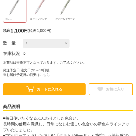
コットンピンク
オパールグリーン
グレー
1,100
税込
円
(
税抜 1,000円
)
数 量
○
在庫状況
本商品は交換不可となっております。ご了承ください。
発送予定日 注文日の1～10日後
※お届け予定日の目安は
こちら
カートに入れる
お気に入り
商品説明
■毎日使いたくなるふんわりとした色合い。
長時間の使用を意識し、日常になじむ優しい色合いの新色をラインアッ
プいたしました。
■“芯が回ってトガりつづける”「クルトガモード」と“安定した筆記感”の