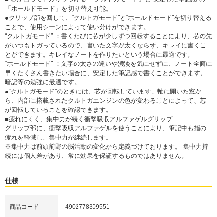
「ホールドモード」を切り替え可能。
●クリップ部を回して、“クルトガモード”と“ホールドモード”を切り替える
ことで、使用シーンによって使い分けができます。
“クルトガモード” ：書くたびに芯が少しずつ回転することにより、芯の先
がいつもトガっているので、書いた文字が太くならず、キレイに書くこ
とができます。キレイなノートを作りたいという場合に最適です。
“ホールドモード” ：文字の太さの違いや濃淡を気にせずに、ノート全面に
早くたくさん書きたい場合に、安定した筆記感で書くことができます。
暗記等の勉強に最適です。
●“クルトガモード”のときには、芯が回転しています。軸に開いた窓か
ら、内部に搭載されたクルトガエンジンの色が変わることによって、芯
が回転していることを確認できます。
■疲れにくく、集中力が続く衝撃吸収アルファゲルグリップ
グリップ部に、衝撃吸収アルファゲルを使うことにより、筆記中も指の
疲れを軽減し、集中力が継続します。
※集中力は前頭前野の脳活動の変化から定義づけております。 集中力持
続には個人差があり、常に効果を保証するものではありません。
仕様
商品コード
4902778309551