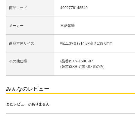
商品コード
4902778148549
メーカー
三菱鉛筆
商品本体サイズ
幅11.3×奥行14.8×高さ139.6mm
その他仕様
(品番)SXN-150C-07
(替芯)SXR-7[黒･赤･青のみ]
みんなのレビュー
まだレビューがありません