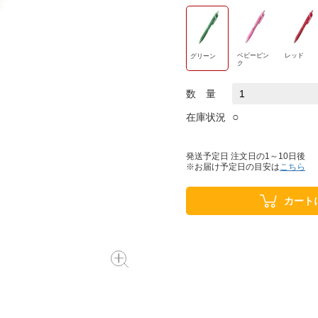
ベビーピン
レッド
グリーン
ク
数 量
○
在庫状況
発送予定日 注文日の1～10日後
※お届け予定日の目安は
こちら
カート