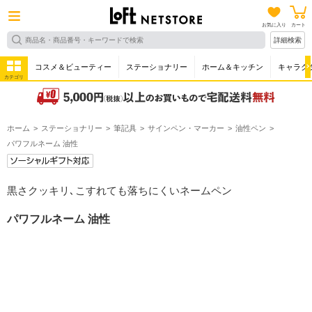
お気に入り
カート
詳細検索
コスメ＆ビューティー
ステーショナリー
ホーム＆キッチン
キャラク
カテゴリ
ホーム
ステーショナリー
筆記具
サインペン・マーカー
油性ペン
パワフルネーム 油性
黒さクッキリ､こすれても落ちにくいネームペン
パワフルネーム 油性