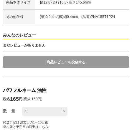
商品本体サイズ
幅12.8×奥行16.8×高さ145.6mm
その他仕様
(細)0.9mm/(極)細0.4mm、(品番)PNA155T1P.24
みんなのレビュー
まだレビューがありません
商品レビューを投稿する
パワフルネーム 油性
165
税込
円
(
税抜 150円
)
数 量
発送予定日 注文日の1～10日後
※お届け予定日の目安は
こちら