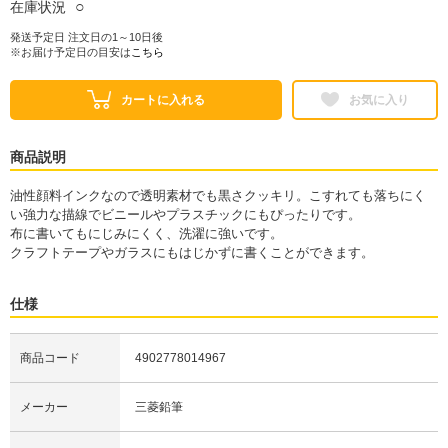
○
在庫状況
発送予定日 注文日の1～10日後
※お届け予定日の目安は
こちら
カートに入れる
お気に入り
商品説明
油性顔料インクなので透明素材でも黒さクッキリ。こすれても落ちにく
い強力な描線でビニールやプラスチックにもぴったりです。
布に書いてもにじみにくく、洗濯に強いです。
クラフトテープやガラスにもはじかずに書くことができます。
仕様
商品コード
4902778014967
メーカー
三菱鉛筆