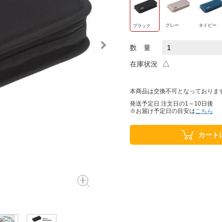
グレー
ネイビー
ブラック
数 量
△
在庫状況
本商品は交換不可となっておりま
発送予定日 注文日の1～10日後
※お届け予定日の目安は
こちら
カート