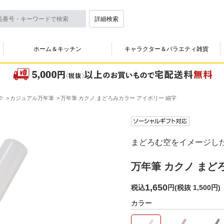
詳細検索
ホーム＆キッチン
キャラクター＆バラエティ雑貨
ク
カジュアル万年筆
万年筆 カクノ まどろみカラー アイボリー 細字
まどろむ空をイメージし
万年筆 カクノ まど
1,650
税込
円
(
税抜 1,500円
)
カラー