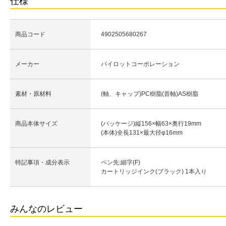
仕様
商品コード
4902505680267
メーカー
パイロットコーポレーション
素材・原材料
(軸、キャップ)PC樹脂(首軸)AS樹脂
商品本体サイズ
(パッケージ)縦156×幅63×奥行19mm
(本体)全長131×最大径φ16mm
特記事項・成分表示
ペン先:細字(F)
カートリッジインク(ブラック) 1本入り
みんなのレビュー