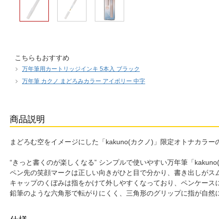
こちらもおすすめ
万年筆用カートリッジインキ 5本入 ブラック
万年筆 カクノ まどろみカラー アイボリー 中字
商品説明
まどろむ空をイメージにした「kakuno(カクノ)」限定オトナカラ
“きっと書くのが楽しくなる” シンプルで使いやすい万年筆「kakuno
ペン先の笑顔マークは正しい向きがひと目で分かり、書き出しがス
キャップのくぼみは指をかけて外しやすくなっており、ペンケース
鉛筆のような六角形で転がりにくく、三角形のグリップに指が自然