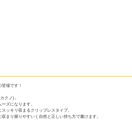
ーの登場です！
(カクノ)」
ムーズになります。
にスッキリ収まるクリップレスタイプ。
に収まり握りやすいく自然と正しい持ち方で書けます。