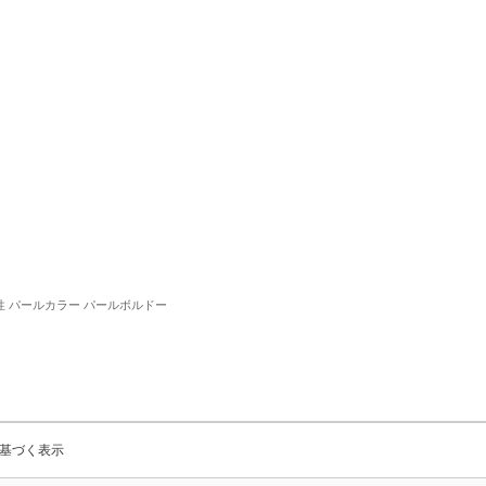
 油性 パールカラー パールボルドー
基づく表示