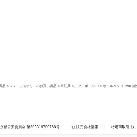
得品
ステーショナリーのお買い得品
筆記具
アクロボール1000 ボールペン 0.3mm
都公安委員会 第303319700768号
販売会社情報
特定商取引法に