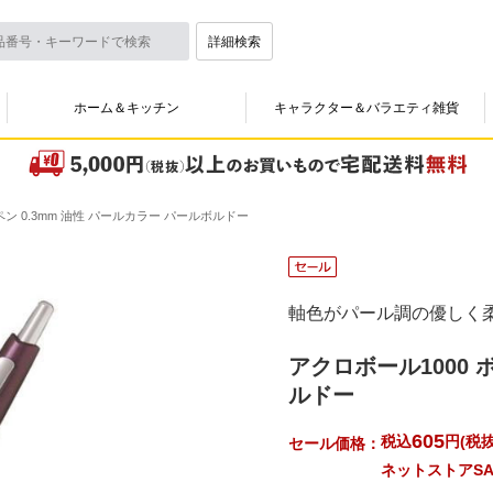
詳細検索
ホーム＆キッチン
キャラクター＆バラエティ雑貨
ペン 0.3mm 油性 パールカラー パールボルドー
軸色がパール調の優しく
アクロボール1000 
ルドー
605
税込
円
(
税抜
セール価格：
ネットストアSA