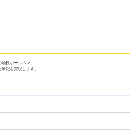
の油性ボールペン。
た筆記を実現します。