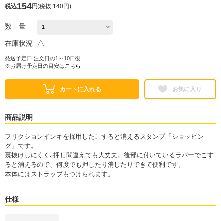
154
税込
円
(
税抜 140円
)
数 量
△
在庫状況
発送予定日 注文日の1～10日後
※お届け予定日の目安は
こちら
カートに入れる
お気に入り
商品説明
フリクションインキを採用したこすると消えるスタンプ「ショッピン
グ」です。
裏抜けしにくく､押し間違えても大丈夫。後部に付いているラバーでこす
ると消えるので、何度でも押したり消したりできて便利です。
本体にはストラップもつけられます。
仕様