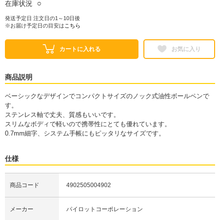
○
在庫状況
発送予定日 注文日の1～10日後
※お届け予定日の目安は
こちら
カートに入れる
お気に入り
商品説明
ベーシックなデザインでコンパクトサイズのノック式油性ボールペンで
す。
ステンレス軸で丈夫、質感もいいです。
スリムなボディで軽いので携帯性にとても優れています。
0.7mm細字、システム手帳にもピッタリなサイズです。
仕様
商品コード
4902505004902
メーカー
パイロットコーポレーション