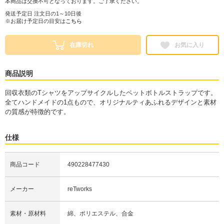
本商品は交換不可となっております。ご了承ください。
発送予定日 注文日の1～10日後
※お届け予定日の目安は
こちら
在庫切れ
お気に入り
商品説明
回収衣類のTシャツをアップサイクルしたペットボトルストラップです。
全てハンドメイドの1点もので、オリジナルティあふれるデザインと素材
の質感が特徴的です。
仕様
商品コード
490228477430
メーカー
reTworks
素材・原材料
綿、ポリエステル、合金