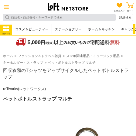
お気に入り
カート
詳細検索
コスメ＆ビューティー
ステーショナリー
ホーム＆キッチン
キャラク
カテゴリ
ホーム
ファッション＆トラベル雑貨
スマホ関連用品・ミュージック用品
キーホルダー・ストラップ
ペットボトルストラップ マルチ
回収衣類のTシャツをアップサイクルしたペットボトルストラ
ップ
reTworks(レットワークス)
ペットボトルストラップ マルチ