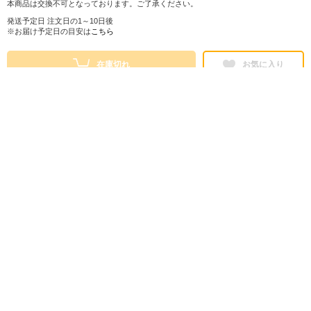
本商品は交換不可となっております。ご了承ください。
発送予定日 注文日の1～10日後
※お届け予定日の目安は
こちら
在庫切れ
お気に入り
シェアする
株式会社ロフト
東京都公安委員会 第303319700768号
販売会社情報
特定商取引法に基づく表示
ヘルプ・お問い合わせ
ご利用ガイド