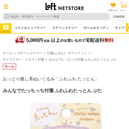
お気に入り
カート
詳細検索
コスメ＆ビューティー
ステーショナリー
ホーム＆キッチン
キャラク
カテゴリ
ホーム
ステーショナリー
付箋(ふせん)・ポストイット
キャラクター・イラスト付箋
みんなでたっちっち付箋 ふわふわたっとん ぶた
おっとり癒し系ぬいぐるみ「ふわふわ たっとん」
みんなでたっちっち付箋 ふわふわたっとん ぶた