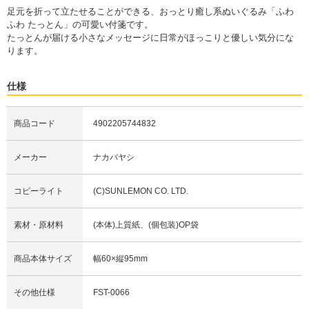
足元を折って立たせることができる、おっとり癒し系ぬいぐるみ「ふわ
ふわ たっとん」の可愛い付箋です。
たっとんが届ける小さなメッセージに日常がほっこりと優しい気分にな
ります。
仕様
商品コード
4902205744832
メーカー
ナカバヤシ
コピーライト
(C)SUNLEMON CO. LTD.
素材・原材料
(本体)上質紙、(個包装)OP袋
商品本体サイズ
幅60×縦95mm
その他仕様
FST-0066