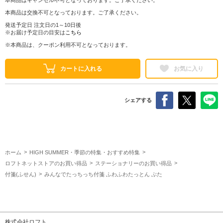
本商品は交換不可となっております。ご了承ください。
発送予定日 注文日の1～10日後
※お届け予定日の目安は
こちら
※本商品は、クーポン利用不可となっております。
カートに入れる
お気に入り
シェアする
ホーム
HIGH SUMMER・季節の特集・おすすめ特集
ロフトネットストアのお買い得品
ステーショナリーのお買い得品
付箋(ふせん)
みんなでたっちっち付箋 ふわふわたっとん ぶた
株式会社ロフト