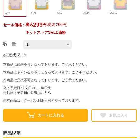
いぬ
ねこ
おばけ
ひよこ
ぶた
293
税込
円
(
税抜 266円
)
セール価格：
ネットストアSALE価格
数 量
○
在庫状況
本商品は返品不可となっております。ご了承ください。
本商品はキャンセル不可となっております。ご了承ください。
本商品は交換不可となっております。ご了承ください。
発送予定日 注文日の1～10日後
※お届け予定日の目安は
こちら
※本商品は、クーポン利用不可となっております。
カートに入れる
お気に入り
商品説明