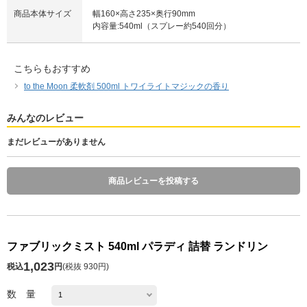
商品本体サイズ
幅160×高さ235×奥行90mm
内容量:540ml（スプレー約540回分）
こちらもおすすめ
to the Moon 柔軟剤 500ml トワイライトマジックの香り
みんなのレビュー
まだレビューがありません
商品レビューを投稿する
ファブリックミスト 540ml パラディ 詰替 ランドリン
1,023
税込
円
(
税抜 930円
)
数 量