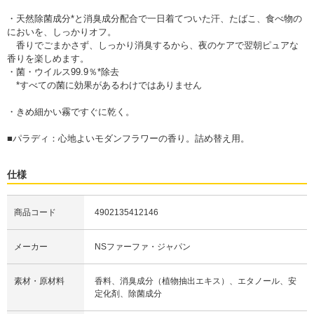
・天然除菌成分*と消臭成分配合で一日着てついた汗、たばこ、食べ物の
においを、しっかりオフ。
香りでごまかさず、しっかり消臭するから、夜のケアで翌朝ピュアな
香りを楽しめます。
・菌・ウイルス99.9％*除去
*すべての菌に効果があるわけではありません
・きめ細かい霧ですぐに乾く。
■パラディ：心地よいモダンフラワーの香り。詰め替え用。
仕様
商品コード
4902135412146
メーカー
NSファーファ・ジャパン
素材・原材料
香料、消臭成分（植物抽出エキス）、エタノール、安
定化剤、除菌成分