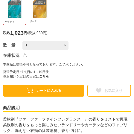
ボーテ
パラディ
1,023
税込
円
(
税抜 930円
)
数 量
△
在庫状況
本商品は交換不可となっております。ご了承ください。
発送予定日 注文日の1～10日後
※お届け予定日の目安は
こちら
カートに入れる
お気に入り
商品説明
柔軟剤『ファーファ ファインフレグランス 』の香りをミストで再現
柔軟剤の香りをもっと楽しみたいランドリーやカーテンなどのファブリ
ック、洗えない衣類の除菌消臭、香りづけに。