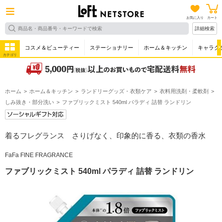
お気に入り
カート
詳細検索
コスメ＆ビューティー
ステーショナリー
ホーム＆キッチン
キャラク
カテゴリ
ホーム
ホーム＆キッチン
ランドリーグッズ・衣類ケア
衣料用洗剤・柔軟剤
しみ抜き・部分洗い
ファブリックミスト 540ml パラディ 詰替 ランドリン
着るフレグランス さりげなく、印象的に香る、衣類の香水
FaFa FINE FRAGRANCE
ファブリックミスト 540ml パラディ 詰替 ランドリン