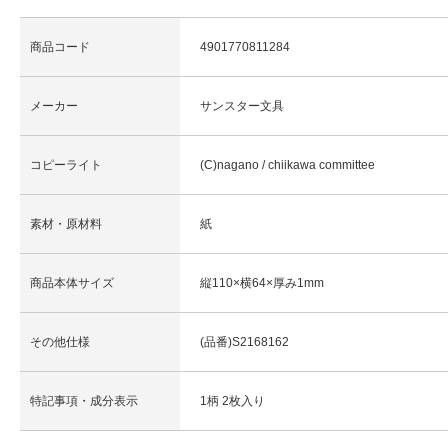
商品コード
4901770811284
メーカー
サンスター文具
コピーライト
(C)nagano / chiikawa committee
素材・原材料
紙
商品本体サイズ
縦110×横64×厚み1mm
その他仕様
(品番)S2168162
特記事項・成分表示
1柄 2枚入り