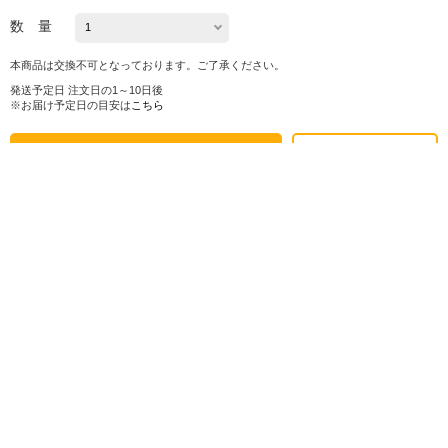
数 量
本商品は交換不可となっております。ご了承ください。
発送予定日 注文日の1～10日後
※お届け予定日の目安は
こちら
カートに入れる
お気に入り
シェアする
株式会社ロフト
東京都公安委員会 第303319700768号
販売会社情報
特定商取引法に基づく表示
ヘルプ・お問い合わせ