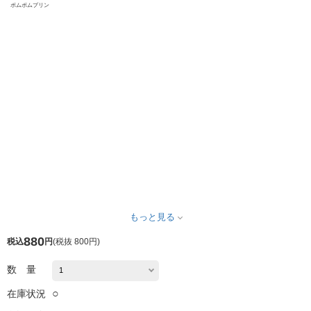
ポムポムプリン
もっと見る
880
税込
円
(
税抜 800円
)
数 量
○
在庫状況