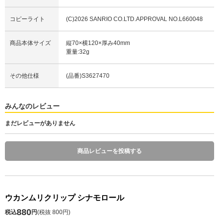
コピーライト
(C)2026 SANRIO CO.LTD.APPROVAL NO.L660048
商品本体サイズ
縦70×横120×厚み40mm
重量:32g
その他仕様
(品番)S3627470
みんなのレビュー
まだレビューがありません
商品レビューを投稿する
ウカンムリクリップ シナモロール
880
税込
円
(
税抜 800円
)