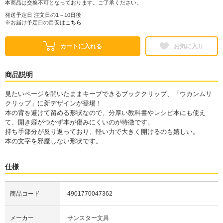
本商品は交換不可となっております。ご了承ください。
発送予定日 注文日の1～10日後
※お届け予定日の目安は
こちら
カートに入れる
お気に入り
商品説明
見たいページを開いたままキープできるブッククリップ、「ウカンムリ
クリップ」に新デザインが登場！
本の背を避けて留める形状なので、分厚い教科書やレシピ本にも使え
て、開き癖がつかず本が傷みにくいのが特徴です。
持ち手部分が反り返っており、軽い力で大きく開けるのも嬉しい。
本の文字を邪魔しない形状です。
仕様
商品コード
4901770047362
メーカー
サンスター文具