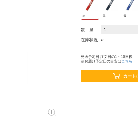
黒
青
赤
数 量
○
在庫状況
発送予定日 注文日の1～10日後
※お届け予定日の目安は
こちら
カート