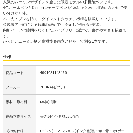
人気のムーミンデザインを施した限定モデルの多機能ペンです。
4色ボールペンと0.5mmシャープペンを1本にまとめ、用途に合わせて使
い分けが可能。
ペン先のブレを防ぐ「ダイレクトタッチ」機構を搭載しています。
金属製の下軸による低重心設計で、安定した筆記が実現。
内部パーツの隙間をなくしたノイズフリー設計で、書きやすさも抜群で
す。
かわいいムーミン柄と高機能を両立させた、特別な1本です。
仕様
商品コード
4901681143436
メーカー
ZEBRA(ゼブラ)
素材・原材料
(本体)樹脂
商品本体サイズ
長さ144.4×直径18.5mm
その他仕様
(インク)エマルジョン(インク色)黒・赤・青・緑(ボー