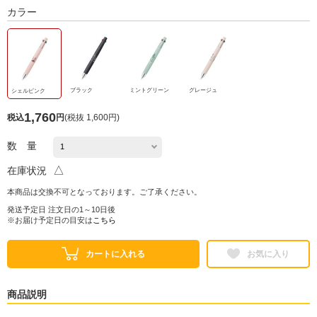
カラー
ブラック
ミントグリーン
グレージュ
シェルピンク
1,760
税込
円
(
税抜 1,600円
)
数 量
△
在庫状況
本商品は交換不可となっております。ご了承ください。
発送予定日 注文日の1～10日後
※お届け予定日の目安は
こちら
カートに入れる
お気に入り
商品説明