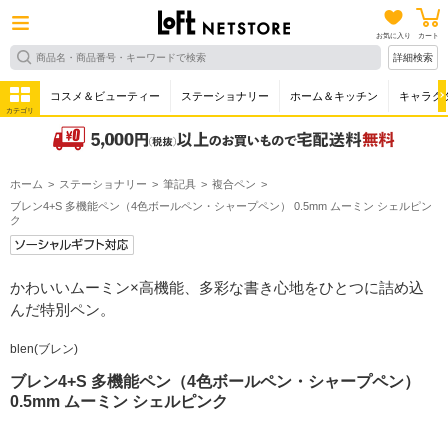
お気に入り
カート
詳細検索
コスメ＆ビューティー
ステーショナリー
ホーム＆キッチン
キャラク
カテゴリ
ホーム
ステーショナリー
筆記具
複合ペン
ブレン4+S 多機能ペン（4色ボールペン・シャープペン） 0.5mm ムーミン シェルピン
ク
かわいいムーミン×高機能、多彩な書き心地をひとつに詰め込
んだ特別ペン。
blen(ブレン)
ブレン4+S 多機能ペン（4色ボールペン・シャープペン）
0.5mm ムーミン シェルピンク