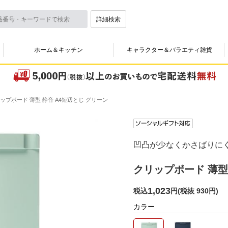
詳細検索
ホーム＆キッチン
キャラクター＆バラエティ雑貨
ップボード 薄型 静音 A4短辺とじ グリーン
凹凸が少なくかさばりに
クリップボード 薄型
1,023
税込
円
(
税抜 930円
)
カラー