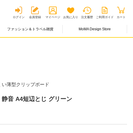
ログイン
会員登録
マイページ
お気に入り
注文履歴
ご利用ガイド
カート
ファッション＆トラベル雑貨
MoMA Design Store
くい薄型クリップボード
 静音 A4短辺とじ グリーン