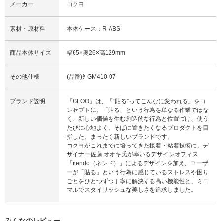
メーカー
コクヨ
素材・原材料
本体ケース：R-ABS
商品本体サイズ
幅65×奥26×高129mm
その他仕様
(品番)ﾀ-GM410-07
ブランド説明
「GLOO」は、「“貼る”ってこんなに変われる」をコ
ンセプトに、「貼る」という行為を単なる作業ではな
く、新しい価値を生む創造的な行為と位置づけ、使う
たびに心地よく、そばに置きたくなるプロダクトを目
指した、まったく新しいブランドです。
コクヨがこれまでに培ってきた接着・粘着技術に、デ
ザイナー佐藤 オオキ氏が率いるデザインオフィス
「nendo（ネンド）」によるデザインを加え、ユーザ
ーが「貼る」という行為に感じているストレスや困り
ごとをひとつずつ丁寧に解決する高い機能性と、ミニ
マルでスタイリッシュな美しさを追求しました。
みんなのレビュー