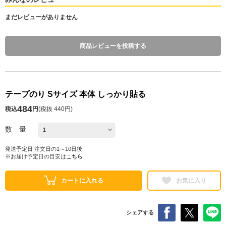
まだレビューがありません
商品レビューを投稿する
テープのり Sサイズ 本体 しっかり貼る
484
税込
円
(
税抜 440円
)
数 量
発送予定日 注文日の1～10日後
※お届け予定日の目安は
こちら
カートに入れる
お気に入り
シェアする