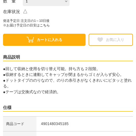
数 量
△
在庫状況
発送予定日 注文日の1～10日後
※お届け予定日の目安は
こちら
カートに入れる
お気に入り
商品説明
●回して収納と使用を切り替え可能。持ち方も２段階。
●収納するときに連動してキャップが閉まるからゴミが入らず安心。
●ドットタイプののりなので、のりの糸引きがなくきれいにピタッと塗れ
る。
●テープは交換式なので経済的。
仕様
商品コード
4901480345185