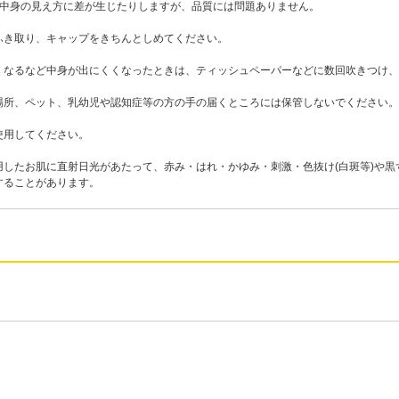
で中身の見え方に差が生じたりしますが、品質には問題ありません。
ふき取り、キャップをきちんとしめてください。
くなるなど中身が出にくくなったときは、ティッシュペーパーなどに数回吹きつけ、
場所、ペット、乳幼児や認知症等の方の手の届くところには保管しないでください。
使用してください。
用したお肌に直射日光があたって、赤み・はれ・かゆみ・刺激・色抜け(白斑等)や
することがあります。