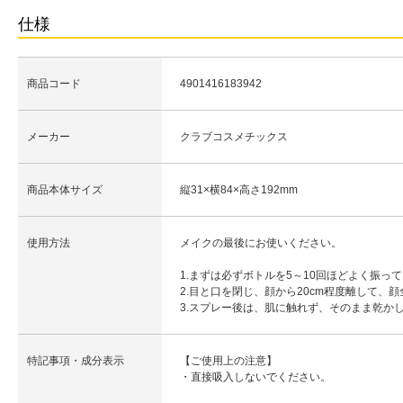
仕様
商品コード
4901416183942
メーカー
クラブコスメチックス
商品本体サイズ
縦31×横84×高さ192mm
使用方法
メイクの最後にお使いください。
1.まずは必ずボトルを5～10回ほどよく振っ
2.目と口を閉じ、顔から20cm程度離して、
3.スプレー後は、肌に触れず、そのまま乾か
特記事項・成分表示
【ご使用上の注意】
・直接吸入しないでください。