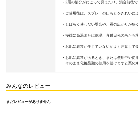
・2層の部分がにごって見えたり、混合前後
・ご使用後は、スプレーの口もとをきれいに
・しばらく使わない場合や、霧の広がりが狭
・極端に高温または低温、直射日光のあたる
・お肌に異常が生じていないかよく注意して
・お肌に異常があるとき、または使用中や使
そのまま化粧品類の使用を続けますと悪化
みんなのレビュー
まだレビューがありません