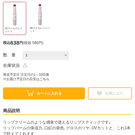
09:マスカレードバ
16:アールグレイ
ッド
リーフ
638
税込
円
(
税抜 580円
)
数 量
△
在庫状況
発送予定日 注文日の1～10日後
※お届け予定日の目安は
こちら
カートに入れる
お気に入り
商品説明
リップクリームのような感覚で使えるリップスティックです｡
リップバームの保湿力､口紅の発色､グロスのツヤ､UVカットと、これ1本
で叶えてくれます。