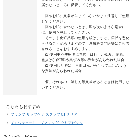
届かないところに保管してください。
・唇やお肌に異常が生じていないかよく注意して使用
してください。
唇やお肌に合わないとき、即ち次のような場合に
は、使用を中止してください。
そのまま化粧品類の使用を続けますと、症状を悪化
させることがありますので、皮膚科専門医等にご相談
されることをおすすめします。
(1)使用中や使用後に赤味、はれ、かゆみ、刺激、
色抜け(白斑等)や黒ずみ等の異常があらわれた場合
(2)使用した唇に、直射日光があたって上記のよう
な異常があらわれた場合
・傷、はれもの、湿しん等異常があるときは使用しな
いでください。
こちらもおすすめ
プランプ リップケア スクラブ 01 クリア
メロウデューリップマスク 01 クリアピンク
みんなのレビュー