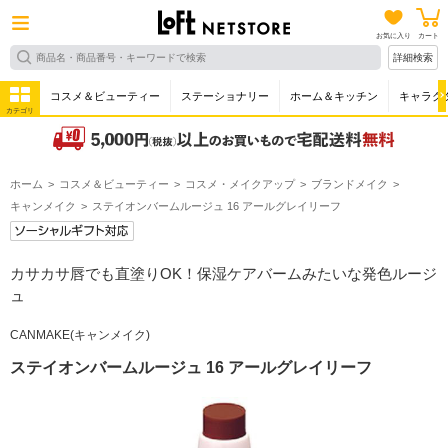
お気に入り
カート
詳細検索
コスメ＆ビューティー
ステーショナリー
ホーム＆キッチン
キャラク
カテゴリ
ホーム
コスメ＆ビューティー
コスメ・メイクアップ
ブランドメイク
キャンメイク
ステイオンバームルージュ 16 アールグレイリーフ
カサカサ唇でも直塗りOK！保湿ケアバームみたいな発色ルージ
ュ
CANMAKE(キャンメイク)
ステイオンバームルージュ 16 アールグレイリーフ