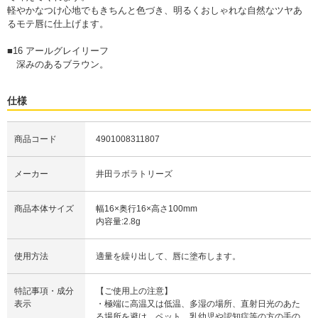
軽やかなつけ心地でもきちんと色づき、明るくおしゃれな自然なツヤあ
るモテ唇に仕上げます。
■16 アールグレイリーフ
深みのあるブラウン。
仕様
商品コード
4901008311807
メーカー
井田ラボラトリーズ
商品本体サイズ
幅16×奥行16×高さ100mm
内容量:2.8g
使用方法
適量を繰り出して、唇に塗布します。
特記事項・成分
【ご使用上の注意】
表示
・極端に高温又は低温、多湿の場所、直射日光のあた
る場所を避け、ペット、乳幼児や認知症等の方の手の