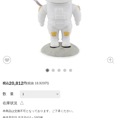
20,812
税込
円
(
税抜 18,920円
)
数 量
△
在庫状況
本商品は交換不可となっております。ご了承ください。
発送予定日 注文日の1～10日後