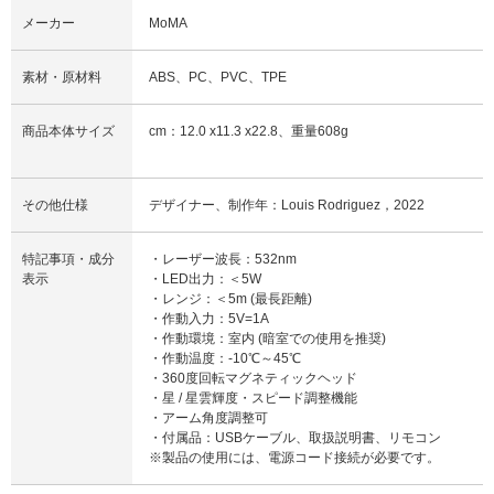
メーカー
MoMA
素材・原材料
ABS、PC、PVC、TPE
商品本体サイズ
cm：12.0 x11.3 x22.8、重量608g
その他仕様
デザイナー、制作年：Louis Rodriguez，2022
特記事項・成分
・レーザー波長：532nm
表示
・LED出力：＜5W
・レンジ：＜5m (最長距離)
・作動入力：5V=1A
・作動環境：室内 (暗室での使用を推奨)
・作動温度：-10℃～45℃
・360度回転マグネティックヘッド
・星 / 星雲輝度・スピード調整機能
・アーム角度調整可
・付属品：USBケーブル、取扱説明書、リモコン
※製品の使用には、電源コード接続が必要です。