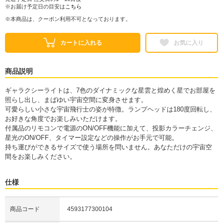
※お届け予定日の目安は
こちら
※本商品は、クーポン利用不可となっております。
カートに入れる
お気に入り
商品説明
ギャラクシーライトは、7色のダイナミックな星雲と煌めく星でお部屋を
照らし出し、まばゆい宇宙空間に変身させます。
可愛らしい小さな宇宙飛行士の姿が特徴。ランプヘッドは180度回転し、
お好きな角度でお楽しみいただけます。
付属品のリモコンで電源のON/OFF機能に加えて、投影カラーチェンジ、
星光のON/OFF、タイマー設定などの操作がお手元で可能。
持ち運びができるサイズで使う場所を問いません。あなただけの宇宙空
間をお楽しみください。
仕様
商品コード
4593177300104