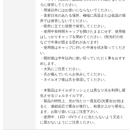
ろに保管してください。
・用途以外にはお使いにならないでください。
・直射日光のあたる場所、極端に高温または低温の場
所では保管しないでください。
・暗所に立てた状態で保管してください。
・使用中長時間キャップを開けたままにせず、使用後
はしっかりキャップを閉めてください。(蛍光灯の光
などで中身が固まる恐れがあります)
・使用後はキャップに付いた中身を拭き取ってくださ
い。
・開封後は半年以内に使い切っていただく事をおすす
めします。
・火気にご注意ください。
・爪が傷んでいたらお休みしてください。
・ネイルオフ後は爪を保湿してください。
・本製品はネイルポリッシュとは異なり光を利用し硬
化させるジェルネイルです。
・製品の特性上、光が当たり一度反応(光重合)が始ま
ると、連鎖反応で重合が進行し、粘度が上がり硬化し
ます。お取り扱いにはご注意下さい。
・使用中、LED・UVライトに当たらないよう又近く
に置かないようにご注意ください。