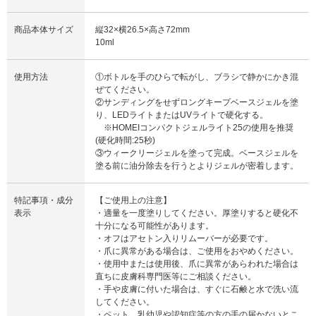
商品本体サイズ
縦32×横26.5×高さ72mm
10ml
使用方法
①ボトルを手のひらで転がし、ブラシで静かにかき混
ぜてください。
②サンディングをせずロングキープベースジェルを塗
り、LEDライトまたはUVライトで硬化する。
※HOMEIコンパクトジェルライト25の使用を推奨
(硬化時間:25秒)
③ウィークリージェルを塗って完成。ベースジェルを
塗る前に油分除去を行うとよりジェルが密着します。
特記事項・成分
【ご使用上の注意】
表示
・適量を一度塗りしてください。厚塗りすると硬化不
十分になる可能性があります。
・オフはアセトン入りリムーバーが必要です。
・爪に異常がある場合は、ご使用をおやめください。
・使用中または使用後、爪に異常があらわれた場合は
直ちに皮膚科専門医等にご相談ください。
・手や皮膚に付いた場合は、すぐに石鹸と水で洗い流
してください。
・ペット、乳幼児や認知症等の方の手の届かないとこ