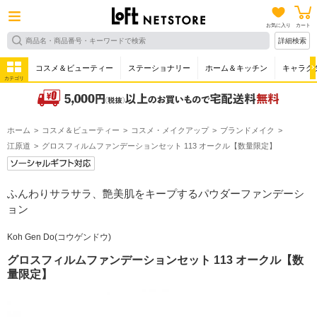
お気に入り
カート
詳細検索
コスメ＆ビューティー
ステーショナリー
ホーム＆キッチン
キャラク
カテゴリ
ホーム
コスメ＆ビューティー
コスメ・メイクアップ
ブランドメイク
江原道
グロスフィルムファンデーションセット 113 オークル【数量限定】
ふんわりサラサラ、艶美肌をキープするパウダーファンデーシ
ョン
Koh Gen Do(コウゲンドウ)
グロスフィルムファンデーションセット 113 オークル【数
量限定】