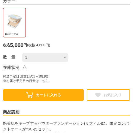
カラー
113:オークル
5,060
税込
円
(
税抜 4,600円
)
数 量
△
在庫状況
発送予定日 注文日の1～10日後
※お届け予定日の目安は
こちら
カートに入れる
お気に入り
商品説明
艶美肌をキープするパウダーファンデーション(リフィル)に、限定コンパ
クトケースがついたセット。