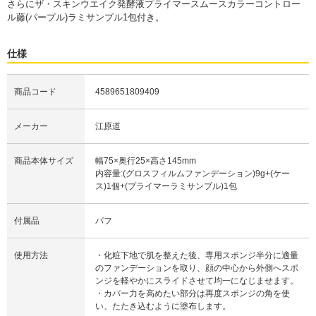
さらにザ・スキンウエイク発酵液プライマースムースカラーコントロー
ル藤(パープル)ラミサンプル1包付き。
仕様
商品コード
4589651809409
メーカー
江原道
商品本体サイズ
幅75×奥行25×高さ145mm
内容量:(グロスフィルムファンデーション)9g+(ケー
ス)1個+(プライマーラミサンプル)1包
付属品
パフ
使用方法
・化粧下地で肌を整えた後、専用スポンジ半分に適量
のファンデーションを取り、顔の中心から外側へスポ
ンジを軽やかにスライドさせて均一になじませます。
・カバー力を高めたい部分は再度スポンジの角を使
い、たたき込むように塗布します。