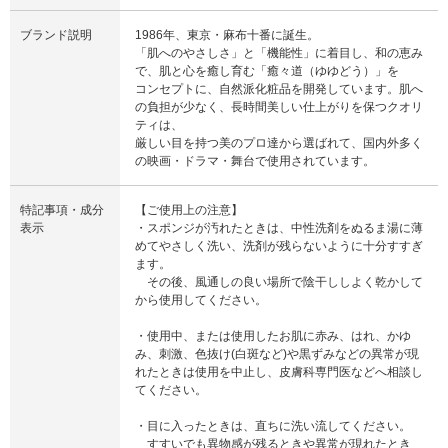
ブランド説明
1986年、東京・麻布十番に誕生。
「肌へのやさしさ」と「機能性」に着目し、和の恵み
で、肌と心を癒し育む「癒々道（ゆゆどう）」を
コンセプトに、自然派化粧品を開発しています。肌へ
の負担が少なく、長時間美しい仕上がりを保つクオリ
ティは、
厳しい目を持つ美のプロ達から選ばれて、国内外多く
の映画・ドラマ・舞台で使用されています。
特記事項・成分
【ご使用上の注意】
表示
・スポンジが汚れたときは、中性洗剤をぬるま湯に薄
めてやさしく洗い、洗剤が残らないように十分すすぎ
ます。
その後、風通しの良い場所で陰干ししよく乾かして
から使用してください。
・使用中、または使用したお肌に赤み、はれ、かゆ
み、刺激、色抜け(白斑など)や黒ずみなどの異常が現
れたときは使用を中止し、皮膚科専門医などへ相談し
てください。
・目に入ったときは、直ちに洗い流してください。
すすいでも異物感が残るときや異常が現れたとき