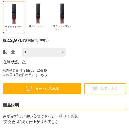
01:フィグベリー
04:タンジェリンオ
02:オールドロー
レンジ
ズ
2,970
税込
円
(
税抜 2,700円
)
数 量
△
在庫状況
発送予定日 注文日の1～10日後
※お届け予定日の目安は
こちら
カートに入れる
お気に入り
商品説明
みずみずしい使い心地でさっと一塗りで実現。
“美発色”＆”続く仕上がりの美しさ”