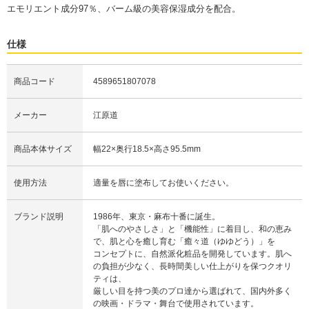
エモリエント成分97％、バーム級の美容保湿成分を配合。
仕様
商品コード
4589651807078
メーカー
江原道
商品本体サイズ
幅22×奥行18.5×高さ95.5mm
使用方法
適量を唇に塗布してお使いください。
ブランド説明
1986年、東京・麻布十番に誕生。
「肌へのやさしさ」と「機能性」に着目し、和の恵み
で、肌と心を癒し育む「癒々道（ゆゆどう）」を
コンセプトに、自然派化粧品を開発しています。肌へ
の負担が少なく、長時間美しい仕上がりを保つクオリ
ティは、
厳しい目を持つ美のプロ達から選ばれて、国内外多く
の映画・ドラマ・舞台で使用されています。