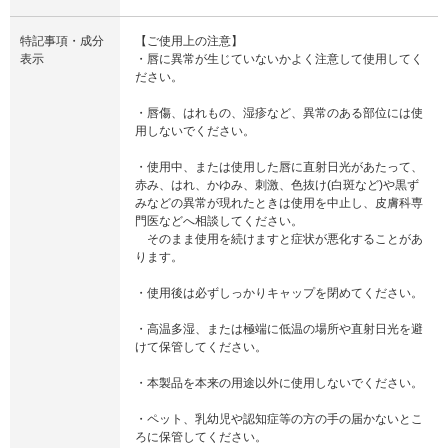
特記事項・成分
【ご使用上の注意】
表示
・唇に異常が生じていないかよく注意して使用してく
ださい。
・唇傷、はれもの、湿疹など、異常のある部位には使
用しないでください。
・使用中、または使用した唇に直射日光があたって、
赤み、はれ、かゆみ、刺激、色抜け(白斑など)や黒ず
みなどの異常が現れたときは使用を中止し、皮膚科専
門医などへ相談してください。
そのまま使用を続けますと症状が悪化することがあ
ります。
・使用後は必ずしっかりキャップを閉めてください。
・高温多湿、または極端に低温の場所や直射日光を避
けて保管してください。
・本製品を本来の用途以外に使用しないでください。
・ペット、乳幼児や認知症等の方の手の届かないとこ
ろに保管してください。