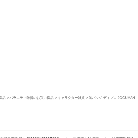
得品
バラエティ雑貨のお買い得品
キャラクター雑貨
缶バッジ ディプロ JOGUMAN