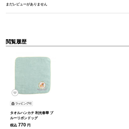
まだレビューがありません
閲覧履歴
タオルハンカチ 利光春華 ブ
ルーリボンドッグ
770
税込
円