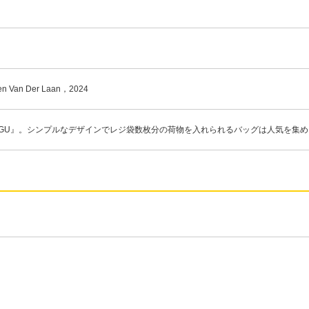
 Van Der Laan，2024
AGGU』。シンプルなデザインでレジ袋数枚分の荷物を入れられるバッグは人気を集