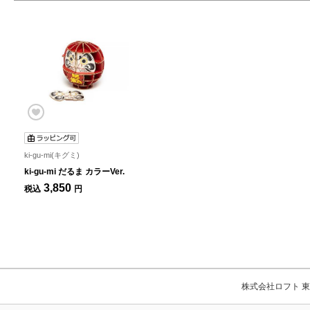
ki-gu-mi(キグミ)
ki-gu-mi だるま カラーVer.
3,850
税込
円
株式会社ロフト 東京