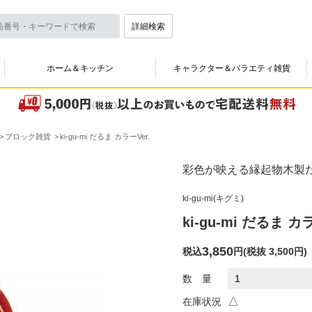
詳細検索
ホーム＆キッチン
キャラクター＆バラエティ雑貨
ブロック雑貨
ki-gu-mi だるま カラーVer.
彩色が映える縁起物木製
ki-gu-mi(キグミ)
ki-gu-mi だるま カラ
3,850
税込
円
(
税抜 3,500円
)
数 量
△
在庫状況