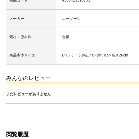
商品コード
4580423513753
メーカー
エーゾーン
素材・原材料
合板
商品本体サイズ
(パッケージ)幅17.8×奥行0.5×高さ26cm
みんなのレビュー
まだレビューがありません
閲覧履歴